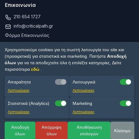
Επικοινωνία
210 654 1727
info@criticalpath.gr
Φόρμα Επικοινωνίας
Χρησιμοποιούμε cookies για τη σωστή λειτουργία του site και
(προαιρετικά) για στατιστικά και marketing. Πατήστε
Αποδοχή
όλων
για να τα αποδεχτείτε όλα ή επιλέξτε κατηγορίες. Δείτε
περισσότερα
εδώ
.
Απαραίτητα
Λειτουργικά
© 2017-2026 Critical Path ΜΕΠΕ. Με επιφύλαξη παντός
Λεπτομέρειες
Λεπτομέρειες
δικαιώματος.
Στατιστικά (Analytics)
Marketing
Πολιτική Απορρήτου
Όροι Χρήσης
Ρυθμίσεις cookies
Λεπτομέρειες
Λεπτομέρειες
Το PRINCE2® είναι σήμα κατατεθέν της PeopleCert SA. Τα PMP®,
CAPM®, PMI-ACP® είναι σήματα κατατεθέντα του Project Management
Institute.
Αποδοχή
Απόρριψη
Αποθήκευση
Κλείσιμο
όλων
όλων
επιλογών