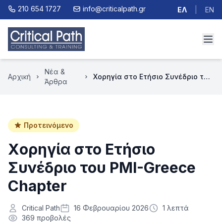
210 654 1727
info@criticalpath.gr
ΕΛ
|
EN
Νέα &
Αρχική
Xορηγία στο Ετήσιο Συνέδριο του PMI-Greece Chapter
Άρθρα
Προτεινόμενο
Xορηγία στο Ετήσιο
Συνέδριο του PMI-Greece
Chapter
Critical Path
16 Φεβρουαρίου 2026
1 λεπτά
369 προβολές