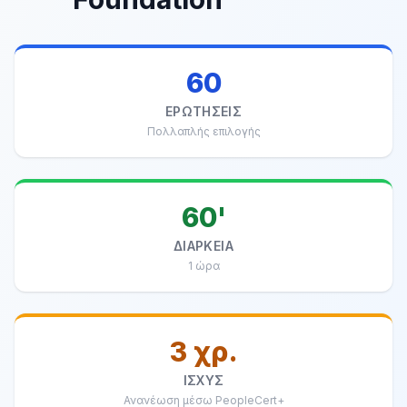
60
ΕΡΩΤΉΣΕΙΣ
Πολλαπλής επιλογής
60'
ΔΙΆΡΚΕΙΑ
1 ώρα
3 χρ.
ΙΣΧΎΣ
Ανανέωση μέσω PeopleCert+