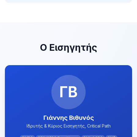
Ο Εισηγητής
ΓΒ
Γιάννης Βιθυνός
Ιδρυτής & Κύριος Εισηγητής, Critical Path