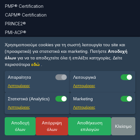
PMP® Certification
CAPM® Certification
PRINCE2®
PMI-ACP®
PM2®
Χρησιμοποιούμε cookies για τη σωστή λειτουργία του site και
(προαιρετικά) για στατιστικά και marketing. Πατήστε
Αποδοχή
Πόροι
όλων
για να τα αποδεχτείτε όλα ή επιλέξτε κατηγορίες. Δείτε
περισσότερα
εδώ
.
Ερωτήσεις PMP
Ερωτήσεις PRINCE2
Απαραίτητα
Λειτουργικά
Βρείτε το Σεμινάριο σας
Λεπτομέρειες
Λεπτομέρειες
Στατιστικά (Analytics)
Marketing
Επικοινωνία
Λεπτομέρειες
Λεπτομέρειες
210 654 1727
Αποδοχή
info@criticalpath.gr
Απόρριψη
Αποθήκευση
Κλείσιμο
όλων
όλων
επιλογών
Φόρμα Επικοινωνίας