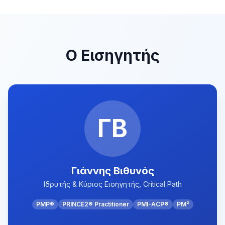
Ο Εισηγητής
ΓΒ
Γιάννης Βιθυνός
Ιδρυτής & Κύριος Εισηγητής, Critical Path
PMP®
PRINCE2® Practitioner
PMI-ACP®
PM²