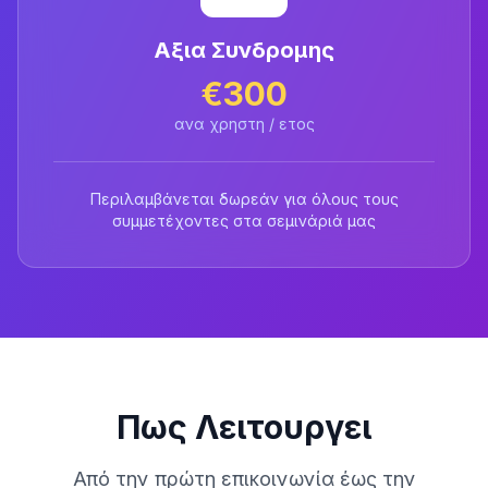
Αξια Συνδρομης
€300
ανα χρηστη / ετος
Περιλαμβάνεται δωρεάν για όλους τους
συμμετέχοντες στα σεμινάριά μας
Πως Λειτουργει
Από την πρώτη επικοινωνία έως την